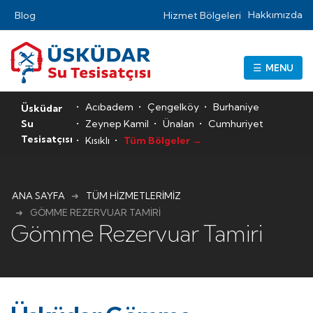
Hakkımızda
Blog
Hizmet Bölgeleri
☰
Acıbadem
Çengelköy
Burhaniye
Üsküdar
Su
Zeynep Kamil
Ünalan
Cumhuriyet
Tesisatçısı
Kısıklı
Tüm Bölgeler →
ANA SAYFA
TÜM HIZMETLERIMIZ
GÖMME REZERVUAR TAMIRI
Gömme Rezervuar Tamiri